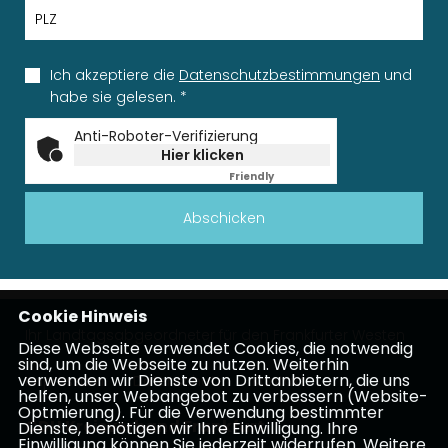
Ich akzeptiere die
Datenschutzbestimmungen
und
habe sie gelesen.
*
Anti-Roboter-Verifizierung
Hier klicken
Friendly
Captcha ⇗
Abschicken
Cookie Hinweis
Ihr Landtagsabgeordneter für den Frankfurter Westen
Diese Webseite verwendet Cookies, die notwendig
sind, um die Webseite zu nutzen. Weiterhin
verwenden wir Dienste von Drittanbietern, die uns
Impressum
Datenschutz
Kontakt
helfen, unser Webangebot zu verbessern (Website-
Optmierung). Für die Verwendung bestimmter
CDU Kreisverband Frankfurt
Dienste, benötigen wir Ihre Einwilligung. Ihre
Einwilligung können Sie jederzeit widerrufen. Weitere