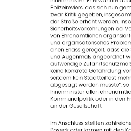
Innenminister. Er erwähnte au
Polizeireviers, das sich nun ge
zwar Kritik gegeben, insgesam
der Straße erhöht werden. Insb
Sicherheitsvorkehrungen bei Ve
von Ehrenamtlichen organsierten
und organisatorisches Problem 
einen Erlass geregelt, dass di
und Augenmaß angeordnet werd
aufwendige Zufahrtschutzmaß
keine konkrete Gefährdung vorl
seitdem kein Stadtteilfest me
abgesagt werden musste“, so 
Innenminister allen ehrenamtlic
Kommunalpolitik oder in den Fre
an der Gesellschaft.
Im Anschluss stellten zahlreich
Poseck oder kamen mit den K