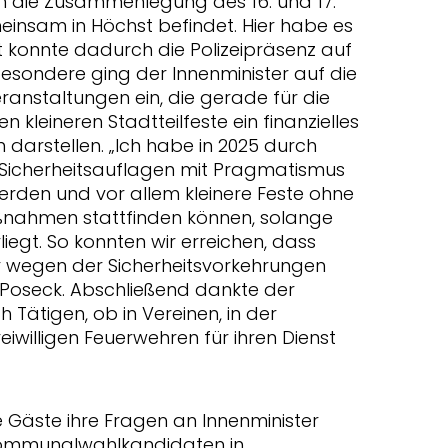
ch die Zusammenlegung des 16. und 17.
meinsam in Höchst befindet. Hier habe es
t konnte dadurch die Polizeipräsenz auf
esondere ging der Innenminister auf die
ranstaltungen ein, die gerade für die
 kleineren Stadtteilfeste ein finanzielles
darstellen. „Ich habe in 2025 durch
e Sicherheitsauflagen mit Pragmatismus
en und vor allem kleinere Feste ohne
nahmen stattfinden können, solange
iegt. So konnten wir erreichen, dass
hr wegen der Sicherheitsvorkehrungen
Poseck. Abschließend dankte der
h Tätigen, ob in Vereinen, in der
iwilligen Feuerwehren für ihren Dienst
e Gäste ihre Fragen an Innenminister
ommunalwahlkandidaten in