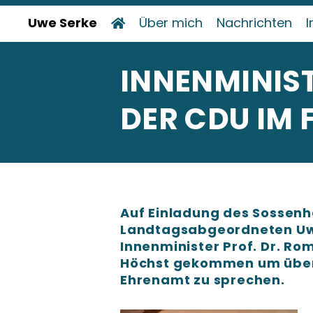
Uwe Serke
Über mich
Nachrichten
I
INNENMINIS
DER CDU IM
Auf Einladung des Sossen
Landtagsabgeordneten Uwe
Innenminister Prof. Dr. Ro
Höchst gekommen um über 
Ehrenamt zu sprechen.