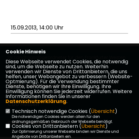
15.09.2013, 14:00 Uhr
Cookie Hinweis
Ihr Landtagsabgeordneter für den Frankfurter Westen
Diese Webseite verwendet Cookies, die notwendig
sind, um die Webseite zu nutzen. Weiterhin
verwenden wir Dienste von Drittanbietern, die uns
Impressum
Datenschutz
Kontakt
helfen, unser Webangebot zu verbessern (Website-
Optmierung). Für die Verwendung bestimmter
CDU Kreisverband Frankfurt
Dienste, benötigen wir Ihre Einwilligung. Ihre
Einwilligung können Sie jederzeit widerrufen. Weitere
Informationen finden Sie in unserer
Datenschutzerklärung
.
CDU Hessen
Technisch notwendige Cookies (
Übersicht
)
Die notwendigen Cookies werden allein für den
ordnungsgemäßen Gebrauch der Webseite benötigt.
CDU Deutschlands
Cookies von Drittanbietern (
Übersicht
)
Zur Optimierung unserer Webseite binden wir Dienste und
Angebote von Drittanbietern ein.